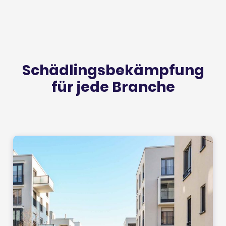
Schäd­lings­be­kämp­fung
für jede Bran­che