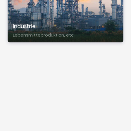
Indus­trie
Lebens­mit­tepro­duk­tion, etc.