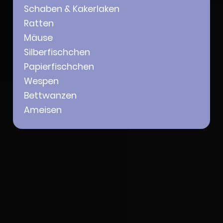
Scha­ben & Kaker­la­ken
Ratten
Mäuse
Silber­fisch­chen
Papier­fisch­chen
Wespen
Bett­wan­zen
Amei­sen