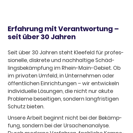
Erfah­rung mit Verant­wor­tung –
seit über 30 Jahren
Seit über 30 Jahren steht Klee­feld für profes­
sio­nelle, diskrete und nach­hal­tige Schäd­
lings­be­kämp­fung im Rhein-Main-Gebiet. Ob
im priva­ten Umfeld, in Unter­neh­men oder
öffent­li­chen Einrich­tun­gen – wir entwi­ckeln
indi­vi­du­elle Lösun­gen, die nicht nur akute
Probleme besei­ti­gen, sondern lang­fris­ti­gen
Schutz bieten.
Unsere Arbeit beginnt nicht bei der Bekämp­
fung, sondern bei der Ursa­chen­ana­lyse.