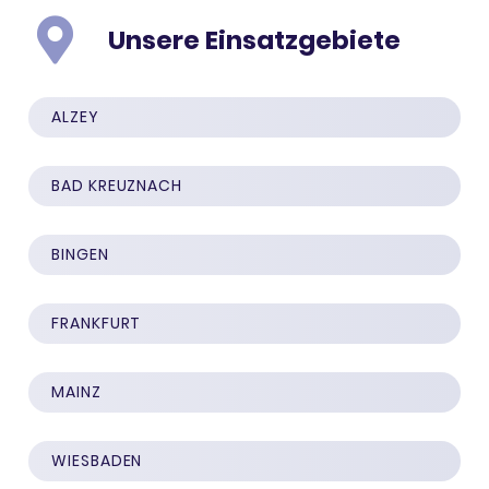
Unsere Einsatzgebiete
ALZEY
BAD KREUZ­NACH
BINGEN
FRANK­FURT
MAINZ
WIES­BA­DEN