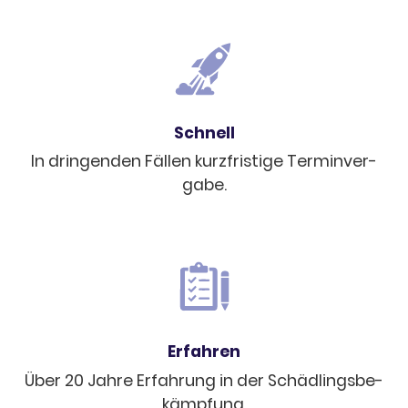
Schnell
In drin­gen­den Fällen kurz­fris­tige Termin­ver­
gabe.
Erfah­ren
Über 20 Jahre Erfah­rung in der Schäd­lings­be­
kämp­fung.