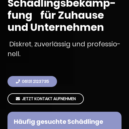
Schäd­lings­be­kämp­
fung für Zuhause
und Unter­neh­men
Diskret, zuver­läs­sig und profes­sio­
nell.
06131 2123735
JETZT KONTAKT AUFNEH­MEN
Häufig gesuchte Schäd­linge