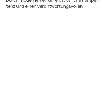
Durch moderne Verfah­ren, fach­li­che Kompe­
tenz und einen verant­wor­tungs­vol­len
Umgang mit Mensch, Tier und Umwelt
sorgen wir dafür, dass Schäd­lings­pro­bleme
nach­hal­tig gelöst werden.
Verläss­lich­keit, kurze Reak­ti­ons­zei­ten und
persön­li­che Bera­tung machen uns seit Jahr­
zehn­ten zu einem geschätz­ten Ansprech­
part­ner für Privat- und Geschäfts­kun­den in
Mainz, Wies­ba­den, Frank­furt und der gesam­
ten Rhein-Main-Region.