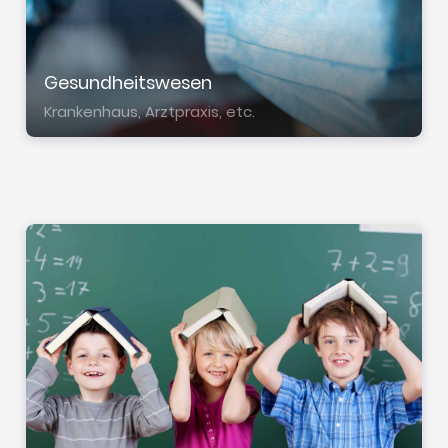
Gesund­heits­we­sen
Kran­ken­haus, Arzt­pra­xis, etc.