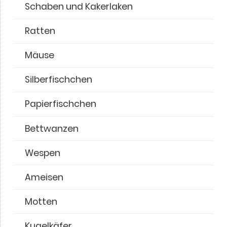
Scha­ben und Kaker­la­ken
Ratten
Mäuse
Silber­fisch­chen
Papier­fisch­chen
Bett­wan­zen
Wespen
Amei­sen
Motten
Kugel­kä­fer