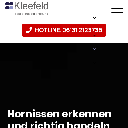
HOTLINE: 06131 2123735
Hornis­sen erken­nen
und rich­tig handeln