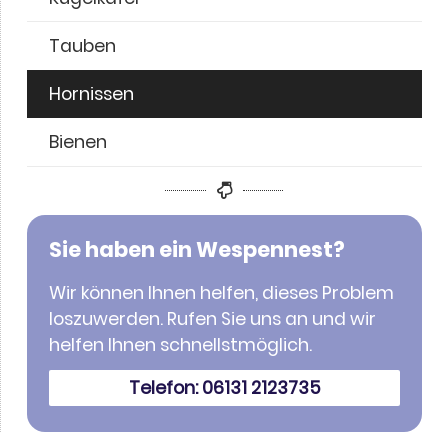
Tauben
Hornis­sen
Bienen
Sie haben ein Wespen­nest?
Wir können Ihnen helfen, dieses Problem
loszu­wer­den. Rufen Sie uns an und wir
helfen Ihnen schnellst­mög­lich.
Tele­fon: 06131 2123735