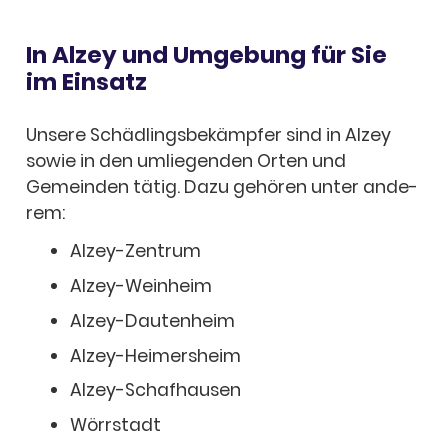
In Alzey und Umge­bung für Sie
im Einsatz
Unsere Schäd­lings­be­kämp­fer sind in Alzey
sowie in den umlie­gen­den Orten und
Gemein­den tätig. Dazu gehö­ren unter ande­
rem:
Alzey-Zentrum
Alzey-Wein­heim
Alzey-Dauten­heim
Alzey-Heimer­s­heim
Alzey-Schaf­hau­­sen
Wörr­stadt