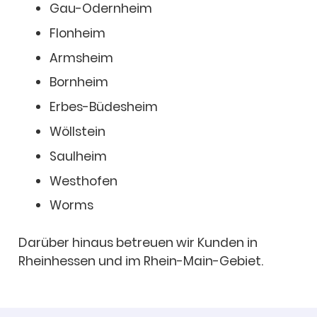
Gau-Odern­heim
Flon­heim
Armsheim
Born­heim
Erbes-Büdes­heim
Wöll­stein
Saul­heim
West­ho­fen
Worms
Darüber hinaus betreuen wir Kunden in
Rhein­hes­sen und im Rhein-Main-Gebiet.