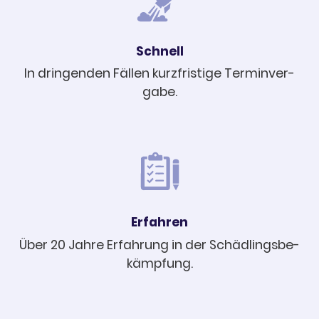
Schnell
In drin­gen­den Fällen kurz­fris­tige Termin­ver­
gabe.
Erfah­ren
Über 20 Jahre Erfah­rung in der Schäd­lings­be­
kämp­fung.