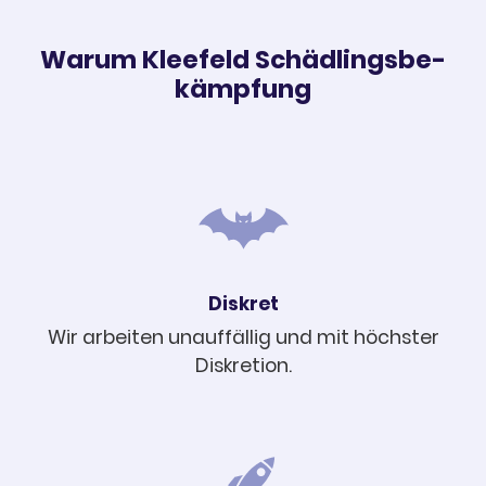
Warum Klee­feld Schäd­lings­be­
kämp­fung
Diskret
Wir arbei­ten unauf­fäl­lig und mit höchs­ter
Diskre­tion.