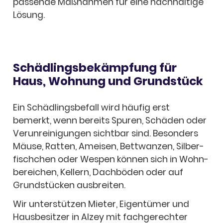
passende Maßnah­men für eine nach­hal­tige
Lösung.
Schäd­lings­be­kämp­fung für
Haus, Wohnung und Grund­stück
Ein Schäd­lings­be­fall wird häufig erst
bemerkt, wenn bereits Spuren, Schä­den oder
Verun­rei­ni­gun­gen sicht­bar sind. Beson­ders
Mäuse, Ratten, Amei­sen, Bett­wan­zen, Silber­
fisch­chen oder Wespen können sich in Wohn­
be­rei­chen, Kellern, Dach­bö­den oder auf
Grund­stü­cken ausbrei­ten.
Wir unter­stüt­zen Mieter, Eigen­tü­mer und
Haus­be­sit­zer in Alzey mit fach­ge­rech­ter