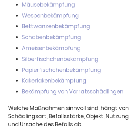
Mäuse­be­kämp­fung
Wespen­be­kämp­fung
Bett­wan­zen­be­kämp­fung
Scha­ben­be­kämp­fung
Amei­sen­be­kämp­fung
Silber­fisch­chen­be­kämp­fung
Papier­fisch­chen­be­kämp­fung
Kaker­la­ken­be­kämp­fung
Bekämp­fung von Vorrats­schäd­lin­gen
Welche Maßnah­men sinn­voll sind, hängt von
Schäd­lings­art, Befalls­stärke, Objekt, Nutzung
und Ursa­che des Befalls ab.