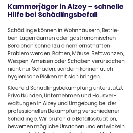
Kammerjäger in Alzey – schnelle
Hilfe bei Schäd­lings­be­fall
Schäd­linge können in Wohn­häu­sern, Betrie­
ben, Lager­räu­men oder gastro­no­mi­schen
Berei­chen schnell zu einem ernst­haf­ten
Problem werden. Ratten, Mäuse, Bett­wan­zen,
Wespen, Amei­sen oder Scha­ben verur­sa­chen
nicht nur Schä­den, sondern können auch
hygie­ni­sche Risi­ken mit sich brin­gen.
Klee­Feld Schäd­lings­be­kämp­fung unter­stützt
Privat­kun­den, Unter­neh­men und Haus­ver­
wal­tun­gen in Alzey und Umge­bung bei der
profes­sio­nel­len Bekämp­fung verschie­de­ner
Schäd­linge. Wir prüfen die Befalls­si­tua­tion,
bewer­ten mögli­che Ursa­chen und entwi­ckeln