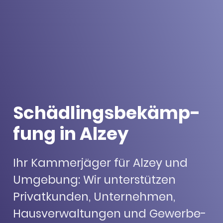
Schäd­lings­be­kämp­
fung in Alzey
Ihr Kammerjäger für Alzey und
Umge­bung: Wir unter­stüt­zen
Privat­kun­den, Unter­neh­men,
Haus­ver­wal­tun­gen und Gewer­be­