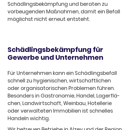
Schäd­lings­be­kämp­fung und bera­ten zu
vorbeu­gen­den Maßnah­men, damit ein Befall
möglichst nicht erneut entsteht.
Schäd­lings­be­kämp­fung für
Gewerbe und Unter­neh­men
Für Unter­neh­men kann ein Schäd­lings­be­fall
schnell zu hygie­ni­schen, wirt­schaft­li­chen
oder orga­ni­sa­to­ri­schen Proble­men führen.
Beson­ders in Gastro­no­mie, Handel, Lager­flä­
chen, Land­wirt­schaft, Wein­bau, Hotel­le­rie
oder verwal­te­ten Immo­bi­lien ist schnel­les
Handeln wich­tig.
Wir betreuen Betriebe in Alzey und der Region