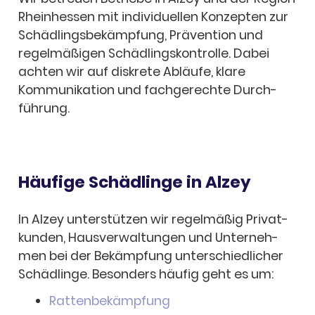
Rhein­hes­sen mit indi­vi­du­el­len Konzep­ten zur
Schäd­lings­be­kämp­fung, Präven­tion und
regel­mä­ßi­gen Schäd­lings­kon­trolle. Dabei
achten wir auf diskrete Abläufe, klare
Kommu­ni­ka­tion und fach­ge­rechte Durch­
füh­rung.
Häufige Schäd­linge in Alzey
In Alzey unter­stüt­zen wir regel­mä­ßig Privat­
kun­den, Haus­ver­wal­tun­gen und Unter­neh­
men bei der Bekämp­fung unter­schied­li­cher
Schäd­linge. Beson­ders häufig geht es um:
Ratten­be­kämp­fung