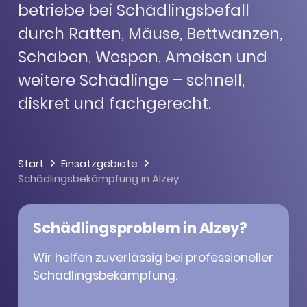
be­triebe bei Schäd­lings­be­fall
durch Ratten, Mäuse, Bett­wan­zen,
Scha­ben, Wespen, Amei­sen und
weitere Schäd­linge – schnell,
diskret und fach­ge­recht.
Start
Einsatzgebiete
Schäd­lings­be­kämp­fung in Alzey
Schäd­lings­pro­blem in Alzey?
Wir helfen zuver­läs­sig bei profes­sio­nel­ler
Schäd­lings­be­kämp­fung.